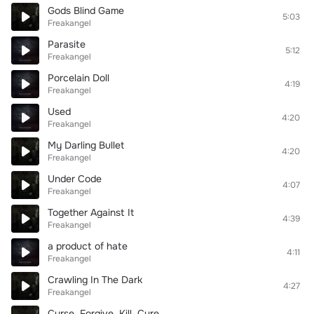
Gods Blind Game
5:03
Freakangel
Parasite
5:12
Freakangel
Porcelain Doll
4:19
Freakangel
Used
4:20
Freakangel
My Darling Bullet
4:20
Freakangel
Under Code
4:07
Freakangel
Together Against It
4:39
Freakangel
a product of hate
4:11
Freakangel
Crawling In The Dark
4:27
Freakangel
Curse. Forgive. Kill. Cure.