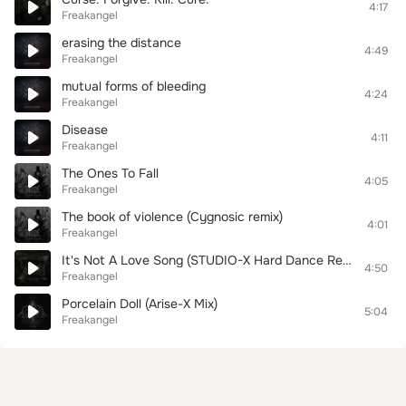
4:17
Freakangel
erasing the distance
4:49
Freakangel
mutual forms of bleeding
4:24
Freakangel
Disease
4:11
Freakangel
The Ones To Fall
4:05
Freakangel
The book of violence (Cygnosic remix)
4:01
Freakangel
It's Not A Love Song (STUDIO-X Hard Dance Remix)
4:50
Freakangel
Porcelain Doll (Arise-X Mix)
5:04
Freakangel