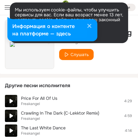
Войти
Мы используем cookie-файлы, чтобы улучшить
сервисы для вас. Если ваш возраст менее 13 лет,
настроить cookie-файлы должен ваш законный
представитель.
Больше информации
Информация о контенте
It's Not A Love Song
Разрешить все
Настроить
на платформе — здесь
Freakangel
Слушать
Другие песни исполнителя
Price For All Of Us
4:29
Freakangel
Crawling In The Dark (C-Lekktor Remix)
4:59
Freakangel
The Last White Dance
4:14
Freakangel