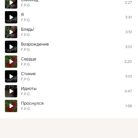
2:27
F.P.G.
Я
3:41
F.P.G.
Блядь!
3:51
F.P.G.
Возрождение
3:01
F.P.G.
Сердце
3:20
F.P.G.
Стихия
3:01
F.P.G.
Идиоты
3:47
F.P.G.
Проснулся
1:58
F.P.G.