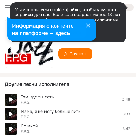
Войти
Мы используем cookie-файлы, чтобы улучшить
сервисы для вас. Если ваш возраст менее 13 лет,
настроить cookie-файлы должен ваш законный
представитель.
Больше информации
Информация о контенте
Думай!
Разрешить все
Настроить
на платформе — здесь
F.P.G.
Слушать
Другие песни исполнителя
Там, где ты есть
2:46
F.P.G.
Мама, я не могу больше пить
3:39
F.P.G
Со мной
3:47
F.P.G.