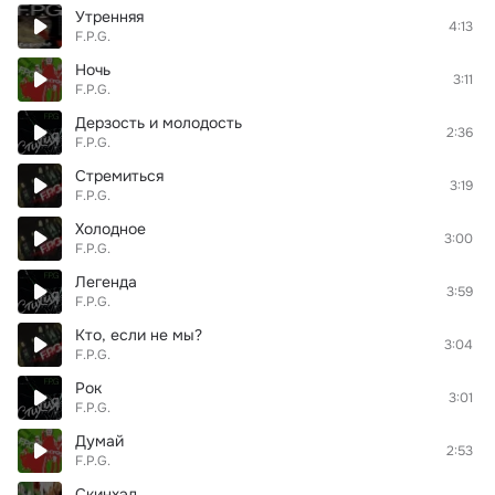
Утренняя
4:13
F.P.G.
Ночь
3:11
F.P.G.
Дерзость и молодость
2:36
F.P.G.
Стремиться
3:19
F.P.G.
Холодное
3:00
F.P.G.
Легенда
3:59
F.P.G.
Кто, если не мы?
3:04
F.P.G.
Рок
3:01
F.P.G.
Думай
2:53
F.P.G.
Скинхэд