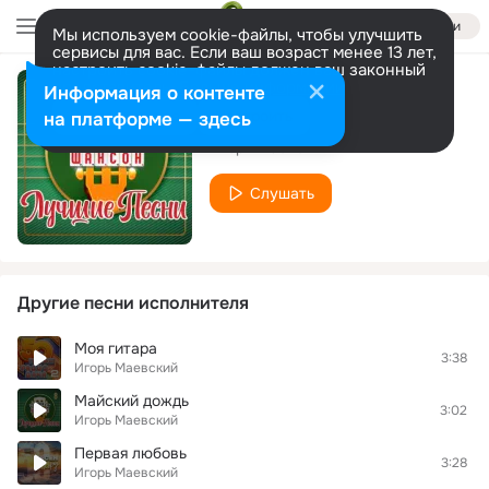
Войти
Мы используем cookie-файлы, чтобы улучшить
сервисы для вас. Если ваш возраст менее 13 лет,
настроить cookie-файлы должен ваш законный
представитель.
Больше информации
Информация о контенте
Я лечу
Разрешить все
Настроить
на платформе — здесь
Игорь Маевский
Слушать
Другие песни исполнителя
Моя гитара
3:38
Игорь Маевский
Майский дождь
3:02
Игорь Маевский
Первая любовь
3:28
Игорь Маевский