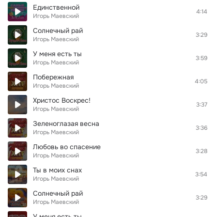
Единственной
4:14
Игорь Маевский
Солнечный рай
3:29
Игорь Маевский
У меня есть ты
3:59
Игорь Маевский
Побережная
4:05
Игорь Маевский
Христоc Воскрес!
3:37
Игорь Маевский
Зеленоглазая весна
3:36
Игорь Маевский
Любовь во спасение
3:28
Игорь Маевский
Ты в моих снах
3:54
Игорь Маевский
Солнечный рай
3:29
Игорь Маевский
У меня есть ты