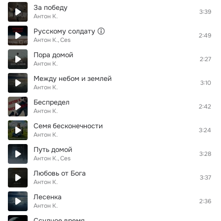
За победу
3:39
Антон К.
Русскому солдату
2:49
Антон К.
Ces
Пора домой
2:27
Антон К.
Между небом и землей
3:10
Антон К.
Беспредел
2:42
Антон К.
Семя бесконечности
3:24
Антон К.
Путь домой
3:28
Антон К.
Ces
Любовь от Бога
3:37
Антон К.
Лесенка
2:36
Антон К.
Ссудное время