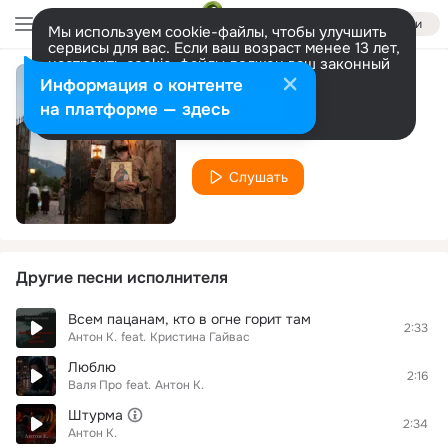
Войти
Мы используем cookie-файлы, чтобы улучшить
сервисы для вас. Если ваш возраст менее 13 лет,
настроить cookie-файлы должен ваш законный
представитель.
Больше информации
Информация о контенте
Каюсь
Разрешить все
Настроить
на платформе — здесь
Антон К.
Слушать
Другие песни исполнителя
Всем пацанам, кто в огне горит там
2:33
Антон К.
feat.
Кристина Гайвас
Люблю
2:16
Валя Про
feat.
Антон К.
Штурма
2:34
Антон К.