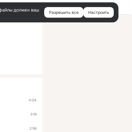
Войти
e-файлы должен ваш
Разрешить все
Настроить
Правая
колонка
4:04
3:19
2:56