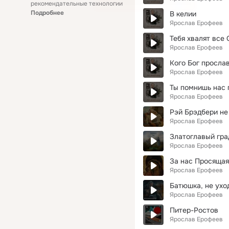
рекомендательные технологии
Подробнее
В келии
Ярослав Ерофеев
Тебя хвалят все
Ярослав Ерофеев
Кого Бог просла
Ярослав Ерофеев
Ты помнишь нас 
Ярослав Ерофеев
Рэй Брэдбери не
Ярослав Ерофеев
Златоглавый гра
Ярослав Ерофеев
За нас Просящая
Ярослав Ерофеев
Батюшка, не ухо
Ярослав Ерофеев
Питер-Ростов
Ярослав Ерофеев