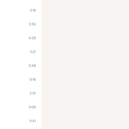
3:19
3:53
4:29
3:21
3:48
5:16
2:51
3:06
3:41