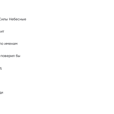
 Силы Небесные
вит
по именам
 поверил бы
д
ди