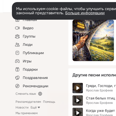
Мы используем cookie-файлы, чтобы улучшить сервис
законный представитель.
Больше информации
Левая
Главная
колонка
Видео
Группы
Люди
Публикации
Игры
Подарки
Другие песни исполн
Поздравления
Гряди, Господи, г
Рекомендации
Ярослав Ерофеев
Сменить язык
Стая белых птиц
Рекламодателям
Помощь
Ярослав Ерофеев
Новости
Ещё
Когда уже будет
Мы применяем
Ярослав Ерофеев