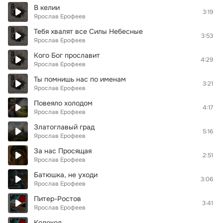
В келии
3:19
Ярослав Ерофеев
Тебя хвалят все Силы Небесные
3:53
Ярослав Ерофеев
Кого Бог прославит
4:29
Ярослав Ерофеев
Ты помнишь нас по именам
3:21
Ярослав Ерофеев
Повеяло холодом
4:17
Ярослав Ерофеев
Златоглавый град
5:16
Ярослав Ерофеев
За нас Просящая
2:51
Ярослав Ерофеев
Батюшка, не уходи
3:06
Ярослав Ерофеев
Питер-Ростов
3:41
Ярослав Ерофеев
Колокол