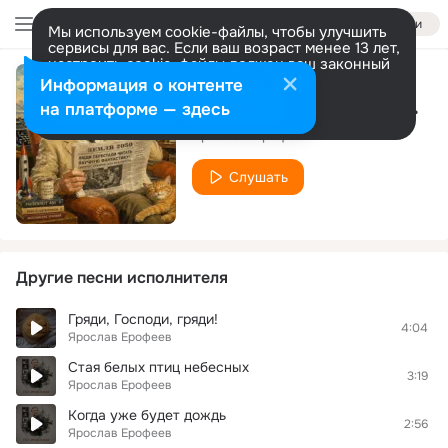
Войти
Мы используем cookie-файлы, чтобы улучшить
сервисы для вас. Если ваш возраст менее 13 лет,
настроить cookie-файлы должен ваш законный
представитель.
Больше информации
Информация о контенте
Рэй Брэдбери не поверил бы
Разрешить все
Настроить
на платформе — здесь
Ярослав Ерофеев
Слушать
Другие песни исполнителя
Гряди, Господи, гряди!
4:04
Ярослав Ерофеев
Стая белых птиц небесных
3:19
Ярослав Ерофеев
Когда уже будет дождь
2:56
Ярослав Ерофеев