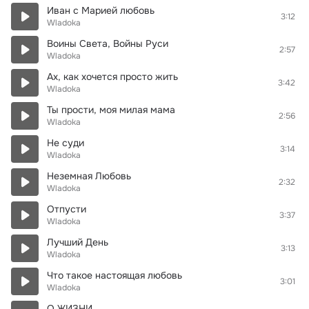
Иван с Марией любовь
3:12
Wladoka
Воины Света, Войны Руси
2:57
Wladoka
Ах, как хочется просто жить
3:42
Wladoka
Ты прости, моя милая мама
2:56
Wladoka
Не суди
3:14
Wladoka
Неземная Любовь
2:32
Wladoka
Отпусти
3:37
Wladoka
Лучший День
3:13
Wladoka
Что такое настоящая любовь
3:01
Wladoka
О ЖИЗНИ