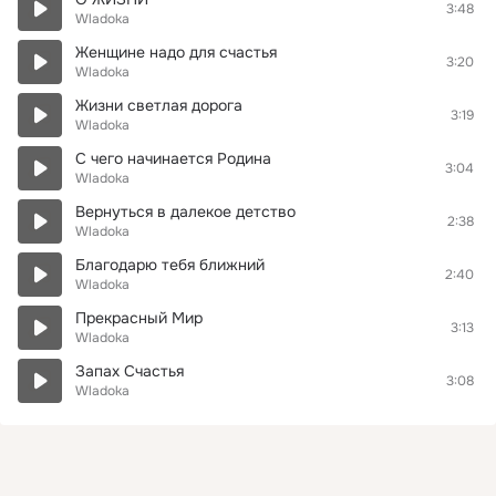
3:48
Wladoka
Женщине надо для счастья
3:20
Wladoka
Жизни светлая дорога
3:19
Wladoka
С чего начинается Родина
3:04
Wladoka
Вернуться в далекое детство
2:38
Wladoka
Благодарю тебя ближний
2:40
Wladoka
Прекрасный Мир
3:13
Wladoka
Запах Счастья
3:08
Wladoka