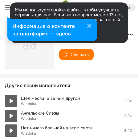
Войти
Мы используем cookie-файлы, чтобы улучшить
сервисы для вас. Если ваш возраст менее 13 лет,
настроить cookie-файлы должен ваш законный
представитель.
Больше информации
Информация о контенте
Дай мне Господи сил
Разрешить все
Настроить
на платформе — здесь
Wladoka
Слушать
Другие песни исполнителя
Шел месяц, а за ним другой
2:34
Wladoka
Ангельские Слезы
2:24
Wladoka
Нет ничего больней на этом свете
3:42
Wladoka