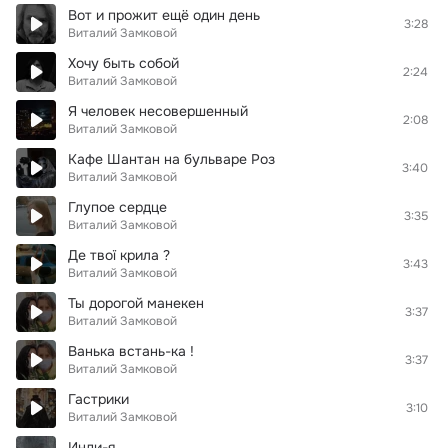
Вот и прожит ещё один день
3:28
Виталий Замковой
Хочу быть собой
2:24
Виталий Замковой
Я человек несовершенный
2:08
Виталий Замковой
Кафе Шантан на бульваре Роз
3:40
Виталий Замковой
Глупое сердце
3:35
Виталий Замковой
Де твої крила ?
3:43
Виталий Замковой
Ты дорогой манекен
3:37
Виталий Замковой
Ванька встань-ка !
3:37
Виталий Замковой
Гастрики
3:10
Виталий Замковой
Инди-я