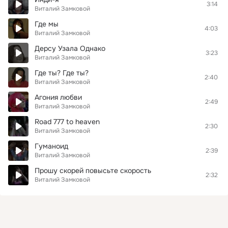
3:14
Виталий Замковой
Где мы
4:03
Виталий Замковой
Дерсу Узала Однако
3:23
Виталий Замковой
Где ты? Где ты?
2:40
Виталий Замковой
Агония любви
2:49
Виталий Замковой
Road 777 to heaven
2:30
Виталий Замковой
Гуманоид
2:39
Виталий Замковой
Прошу скорей повысьте скорость
2:32
Виталий Замковой