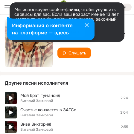
Войти
Мы используем cookie-файлы, чтобы улучшить
сервисы для вас. Если ваш возраст менее 13 лет,
настроить cookie-файлы должен ваш законный
представитель.
Больше информации
Информация о контенте
Прости, мама! Прощай, мама!
Разрешить все
Настроить
на платформе — здесь
Виталий Замковой
Слушать
Другие песни исполнителя
Мой брат Гуманоид
2:24
Виталий Замковой
Счастье кончается в ЗАГСе
3:04
Виталий Замковой
Вива Виктория!
2:55
Виталий Замковой