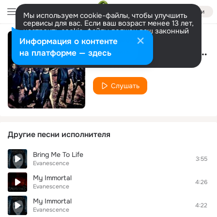
Войти
Мы используем cookie-файлы, чтобы улучшить
сервисы для вас. Если ваш возраст менее 13 лет,
настроить cookie-файлы должен ваш законный
представитель.
Больше информации
Информация о контенте
Bring Me To Life (Acoustic Session at DC101 FM, Washington, DC – 2003)
Разрешить все
Настроить
на платформе — здесь
Evanescence
Слушать
Другие песни исполнителя
Bring Me To Life
3:55
Evanescence
My Immortal
4:26
Evanescence
My Immortal
4:22
Evanescence