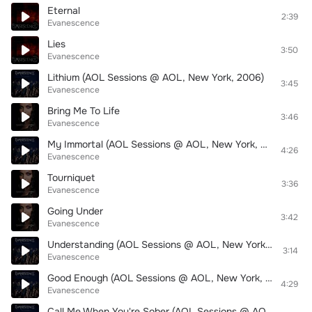
Eternal
2:39
Evanescence
Lies
3:50
Evanescence
Lithium (AOL Sessions @ AOL, New York, 2006)
3:45
Evanescence
Bring Me To Life
3:46
Evanescence
My Immortal (AOL Sessions @ AOL, New York, 2006)
4:26
Evanescence
Tourniquet
3:36
Evanescence
Going Under
3:42
Evanescence
Understanding (AOL Sessions @ AOL, New York, 2006)
3:14
Evanescence
Good Enough (AOL Sessions @ AOL, New York, 2006)
4:29
Evanescence
Call Me When You're Sober (AOL Sessions @ AOL, New York, 2006)