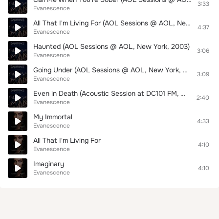
3:33
Evanescence
All That I'm Living For (AOL Sessions @ AOL, New York, 2006)
4:37
Evanescence
Haunted (AOL Sessions @ AOL, New York, 2003)
3:06
Evanescence
Going Under (AOL Sessions @ AOL, New York, 2003)
3:09
Evanescence
Even in Death (Acoustic Session at DC101 FM, Washington, DC – 2003)
2:40
Evanescence
My Immortal
4:33
Evanescence
All That I'm Living For
4:10
Evanescence
Imaginary
4:10
Evanescence