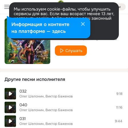
Войти
Мы используем cookie-файлы, чтобы улучшить
сервисы для вас. Если ваш возраст менее 13 лет,
настроить cookie-файлы должен ваш законный
представитель.
Больше информации
Информация о контенте
033
Разрешить все
Настроить
на платформе — здесь
Олег Шелонин, Виктор Баженов
Слушать
Другие песни исполнителя
032
9:18
Олег Шелонин, Виктор Баженов
040
11:16
Олег Шелонин, Виктор Баженов
031
9:44
Олег Шелонин, Виктор Баженов