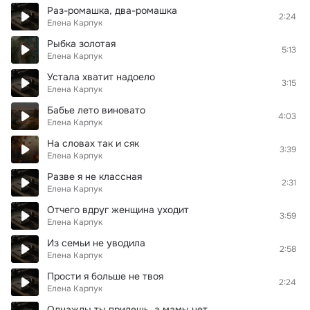
Раз-ромашка, два-ромашка
2:24
Елена Карпук
Рыбка золотая
5:13
Елена Карпук
Устала хватит надоело
3:15
Елена Карпук
Бабье лето виновато
4:03
Елена Карпук
На словах так и сяк
3:39
Елена Карпук
Разве я не классная
2:31
Елена Карпук
Отчего вдруг женщина уходит
3:59
Елена Карпук
Из семьи не уводила
2:58
Елена Карпук
Прости я больше не твоя
2:24
Елена Карпук
Однажды ты придешь, а мамы нет