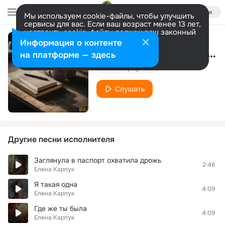
Войти
Мы используем cookie-файлы, чтобы улучшить
сервисы для вас. Если ваш возраст менее 13 лет,
настроить cookie-файлы должен ваш законный
представитель.
Больше информации
Информация о контенте
Не приручайте журавля
Разрешить все
Настроить
на платформе — здесь
Елена Карпук
Слушать
Другие песни исполнителя
Заглянула в паспорт охватила дрожь
2:46
Елена Карпук
Я такая одна
4:09
Елена Карпук
Где же ты была
4:09
Елена Карпук