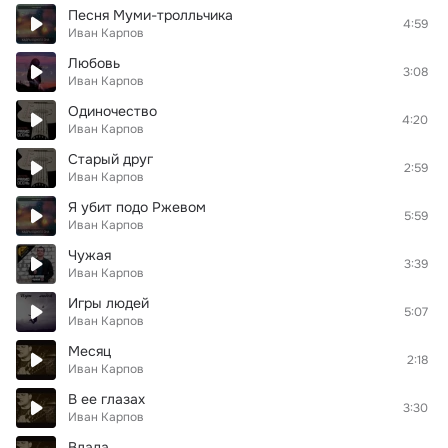
Песня Муми-тролльчика
4:59
Иван Карпов
Любовь
3:08
Иван Карпов
Одиночество
4:20
Иван Карпов
Старый друг
2:59
Иван Карпов
Я убит подо Ржевом
5:59
Иван Карпов
Чужая
3:39
Иван Карпов
Игры людей
5:07
Иван Карпов
Месяц
2:18
Иван Карпов
В ее глазах
3:30
Иван Карпов
Влада