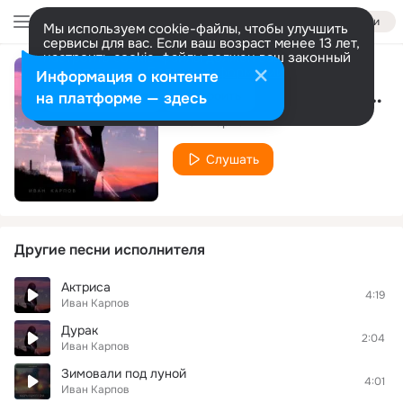
Войти
Мы используем cookie-файлы, чтобы улучшить
сервисы для вас. Если ваш возраст менее 13 лет,
настроить cookie-файлы должен ваш законный
представитель.
Больше информации
Информация о контенте
Тебе звоню когда я пьян
Разрешить все
Настроить
на платформе — здесь
Иван Карпов
Слушать
Другие песни исполнителя
Актриса
4:19
Иван Карпов
Дурак
2:04
Иван Карпов
Зимовали под луной
4:01
Иван Карпов