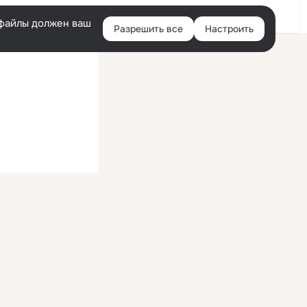
Войти
e-файлы должен ваш
Разрешить все
Настроить
Правая
колонка