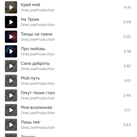
Край мой
4:41
OneLoveProduction
На Троих
3:09
OneLoveProduction
Танцы на грани
3:02
OneLoveProduction
Про любовь
3:38
OneLoveProduction
Сила доброты
3:52
OneLoveProduction
Мой путь
3:01
OneLoveProduction
Омут твоих глаз
2:45
OneLoveProduction
Моя вселенная
3:27
OneLoveProduction
Лишь миг
3:44
OneLoveProduction
Звезды