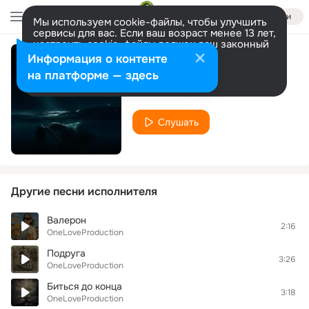
Войти
Мы используем cookie-файлы, чтобы улучшить
сервисы для вас. Если ваш возраст менее 13 лет,
настроить cookie-файлы должен ваш законный
представитель.
Больше информации
Информация о контенте
Тону в тебе
Разрешить все
Настроить
на платформе — здесь
OneLoveProduction
Слушать
Другие песни исполнителя
Валерон
2:16
OneLoveProduction
Подруга
3:26
OneLoveProduction
Биться до конца
3:18
OneLoveProduction