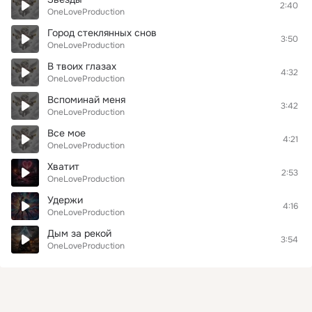
2:40
OneLoveProduction
Город стеклянных снов
3:50
OneLoveProduction
В твоих глазах
4:32
OneLoveProduction
Вспоминай меня
3:42
OneLoveProduction
Все мое
4:21
OneLoveProduction
Хватит
2:53
OneLoveProduction
Удержи
4:16
OneLoveProduction
Дым за рекой
3:54
OneLoveProduction