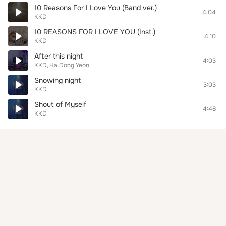
10 Reasons For I Love You (Band ver.)
4:04
KKD
10 REASONS FOR I LOVE YOU (Inst.)
4:10
KKD
After this night
4:03
KKD
Ha Dong Yeon
Snowing night
3:03
KKD
Shout of Myself
4:48
KKD