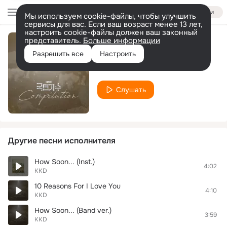
Войти
Мы используем cookie-файлы, чтобы улучшить
сервисы для вас. Если ваш возраст менее 13 лет,
настроить cookie-файлы должен ваш законный
представитель.
Больше информации
How Soon
Разрешить все
Настроить
KKD
Слушать
Другие песни исполнителя
How Soon... (Inst.)
4:02
KKD
10 Reasons For I Love You
4:10
KKD
How Soon... (Band ver.)
3:59
KKD