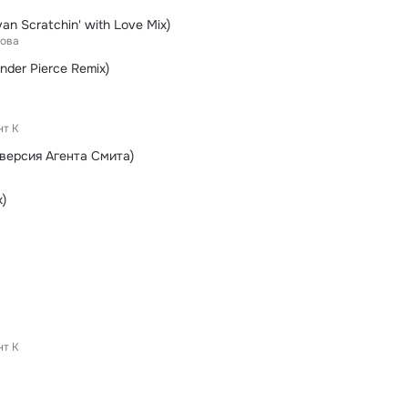
van Scratchin' with Love Mix)
хова
nder Pierce Remix)
нт К
 версия Агента Смита)
x)
нт К