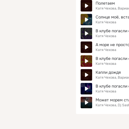
Полетаем
Катя Чехова
Вариа
Солнце моё, вст
Катя Чехова
В клубе погасли 
Катя Чехова
А море не просто
Катя Чехова
В клубе погасли о
Катя Чехова
Капли дождя
Катя Чехова
Вариа
В клубе погасли о
Катя Чехова
Может морем ста
Катя Чехова
Dj Sas