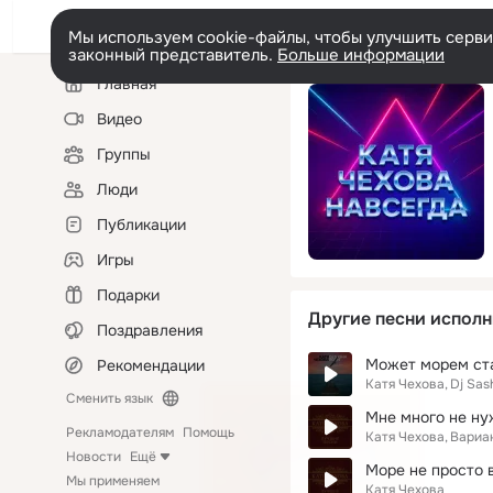
Мы используем cookie-файлы, чтобы улучшить сервис
законный представитель.
Больше информации
Левая
Главная
колонка
Видео
Группы
Люди
Публикации
Игры
Подарки
Другие песни исполн
Поздравления
Может морем ста
Рекомендации
Катя Чехова
Dj Sas
Сменить язык
Мне много не ну
Рекламодателям
Помощь
Катя Чехова
Вариа
Новости
Ещё
Море не просто 
Мы применяем
Катя Чехова