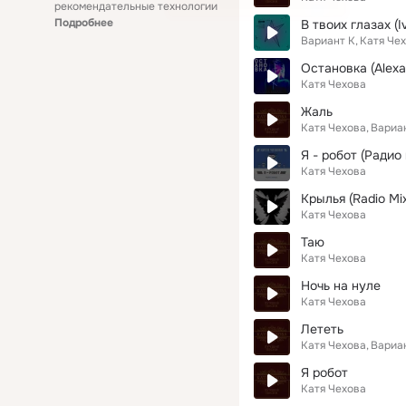
рекомендательные технологии
Подробнее
В твоих глазах (I
Вариант К
Катя Че
Остановка (Alexa
Катя Чехова
Жаль
Катя Чехова
Вариа
Я - робот (Радио
Катя Чехова
Крылья (Radio Mi
Катя Чехова
Таю
Катя Чехова
Ночь на нуле
Катя Чехова
Лететь
Катя Чехова
Вариа
Я робот
Катя Чехова