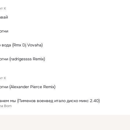
нт К
авай
огни
 вода (Rmx Dj Vovaha)
гни (radrigessss Remix)
нт К
гни (Alexander Pierce Remix)
нем мы (Пименов военвед итало диско микс 2.40)
ha Born