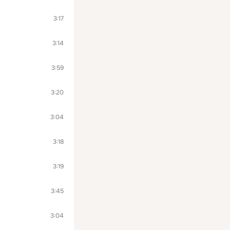
3:17
3:14
3:59
3:20
3:04
3:18
3:19
3:45
3:04