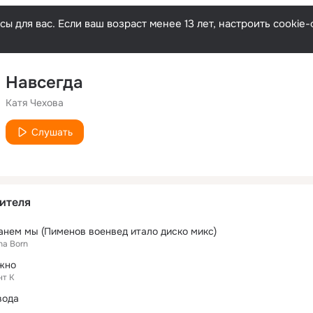
ы для вас. Если ваш возраст менее 13 лет, настроить cooki
Навсегда
Катя Чехова
Слушать
ителя
нем мы (Пименов военвед итало диско микс)
ha Born
жно
нт К
вода