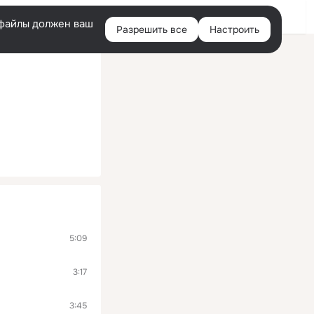
Войти
e-файлы должен ваш
Разрешить все
Настроить
Правая
колонка
5:09
3:17
3:45