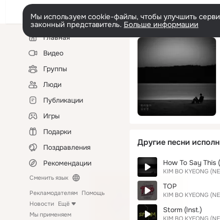
Мы используем cookie-файлы, чтобы улучшить сервис
законный представитель.
Больше информации
Левая
Главная
колонка
Видео
Группы
Люди
Публикации
Игры
Подарки
Другие песни исполн
Поздравления
How To Say This (
Рекомендации
KIM BO KYEONG (N
Сменить язык
TOP
Рекламодателям
Помощь
KIM BO KYEONG (N
Новости
Ещё
Storm (Inst.)
Мы применяем
KIM BO KYEONG (N