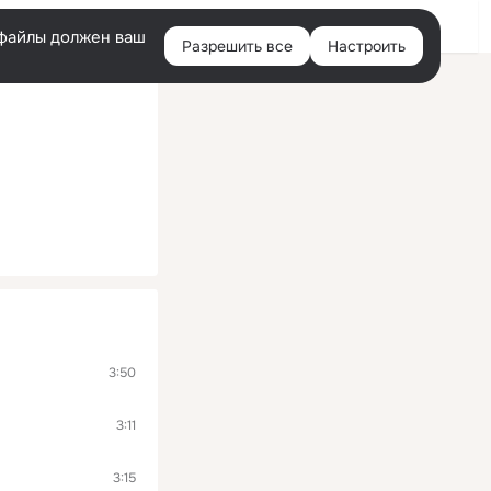
Войти
e-файлы должен ваш
Разрешить все
Настроить
Правая
колонка
3:50
3:11
3:15