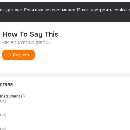
ы для вас. Если ваш возраст менее 13 лет, настроить cooki
How To Say This
KIM BO KYEONG (NEON)
Слушать
ителя
Instrumental)
EON)
EON)
EON)