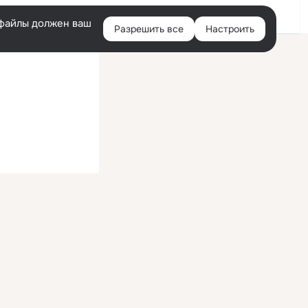
Войти
e-файлы должен ваш
Разрешить все
Настроить
Правая
колонка