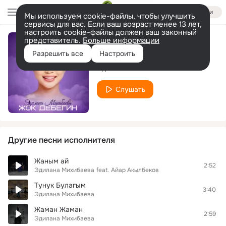
Войти
Мы используем cookie-файлы, чтобы улучшить
сервисы для вас. Если ваш возраст менее 13 лет,
настроить cookie-файлы должен ваш законный
представитель.
Больше информации
Жок дебегин
Разрешить все
Настроить
Эдилана Михибаева
Слушать
Другие песни исполнителя
Жаным ай
2:52
Эдилана Михибаева
feat.
Айар Акылбеков
Тунук Булагым
3:40
Эдилана Михибаева
Жаман Жаман
2:59
Эдилана Михибаева