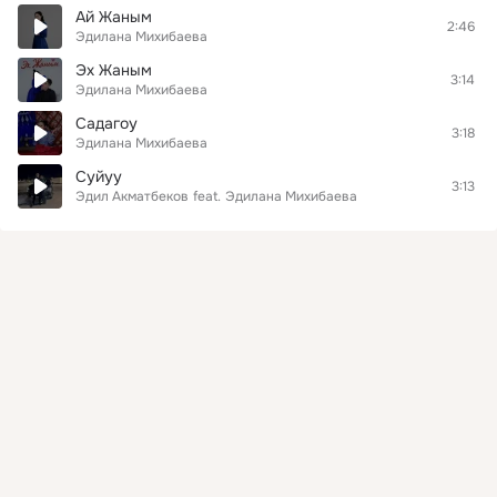
Ай Жаным
2:46
Эдилана Михибаева
Эх Жаным
3:14
Эдилана Михибаева
Садагоу
3:18
Эдилана Михибаева
Суйуу
3:13
Эдил Акматбеков
feat.
Эдилана Михибаева