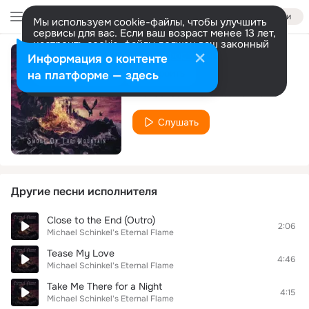
Войти
Мы используем cookie-файлы, чтобы улучшить
сервисы для вас. Если ваш возраст менее 13 лет,
настроить cookie-файлы должен ваш законный
представитель.
Больше информации
Информация о контенте
Queen of the Hill
Разрешить все
Настроить
на платформе — здесь
Michael Schinkel's Eternal Flame
Слушать
Другие песни исполнителя
Close to the End (Outro)
2:06
Michael Schinkel's Eternal Flame
Tease My Love
4:46
Michael Schinkel's Eternal Flame
Take Me There for a Night
4:15
Michael Schinkel's Eternal Flame