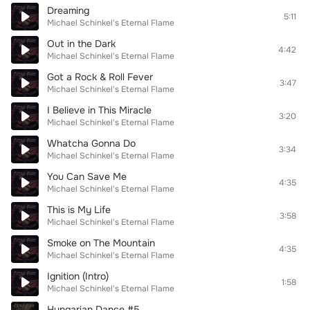
Dreaming
5:11
Michael Schinkel's Eternal Flame
Out in the Dark
4:42
Michael Schinkel's Eternal Flame
Got a Rock & Roll Fever
3:47
Michael Schinkel's Eternal Flame
I Believe in This Miracle
3:20
Michael Schinkel's Eternal Flame
Whatcha Gonna Do
3:34
Michael Schinkel's Eternal Flame
You Can Save Me
4:35
Michael Schinkel's Eternal Flame
This is My Life
3:58
Michael Schinkel's Eternal Flame
Smoke on The Mountain
4:35
Michael Schinkel's Eternal Flame
Ignition (Intro)
1:58
Michael Schinkel's Eternal Flame
Hungarian Dance #5