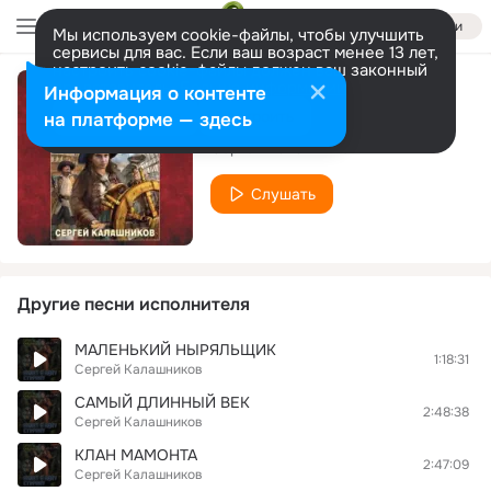
Войти
Мы используем cookie-файлы, чтобы улучшить
сервисы для вас. Если ваш возраст менее 13 лет,
настроить cookie-файлы должен ваш законный
представитель.
Больше информации
Информация о контенте
020
Разрешить все
Настроить
на платформе — здесь
Сергей Калашников
Слушать
Другие песни исполнителя
МАЛЕНЬКИЙ НЫРЯЛЬЩИК
1:18:31
Сергей Калашников
САМЫЙ ДЛИННЫЙ ВЕК
2:48:38
Сергей Калашников
КЛАН МАМОНТА
2:47:09
Сергей Калашников