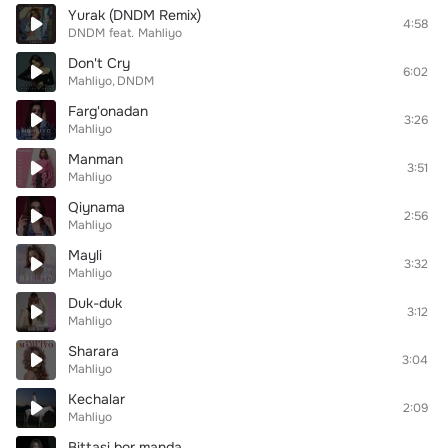
Yurak (DNDM Remix)
4:58
DNDM
feat.
Mahliyo
Don't Cry
6:02
Mahliyo
DNDM
Farg'onadan
3:26
Mahliyo
Manman
3:51
Mahliyo
Qiynama
2:56
Mahliyo
Mayli
3:32
Mahliyo
Duk-duk
3:12
Mahliyo
Sharara
3:04
Mahliyo
Kechalar
2:09
Mahliyo
Bittasi bor manda