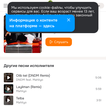
Войти
Мы используем cookie-файлы, чтобы улучшить
сервисы для вас. Если ваш возраст менее 13 лет,
настроить cookie-файлы должен ваш законный
представитель.
Больше информации
Информация о контенте
Jane
Разрешить все
Настроить
на платформе — здесь
Mahliyo
Слушать
Другие песни исполнителя
Olib kel (DNDM Remix)
5:06
DNDM
feat.
Mahliyo
Layliman (Remix)
5:59
Mahliyo
Telba
3:51
Mahliyo