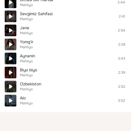
2:44
Mahliyo
Sevgimiz Sahifasi
2:41
Mahliyo
Jane
2:54
Mahliyo
Yomg'ir
2:28
Mahliyo
Aynanin
3:43
Mahliyo
Biyo biyo
2:39
Mahliyo
O`zbekiston
2:52
Mahliyo
Alo
3:02
Mahliyo