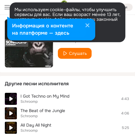
Войти
Мы используем cookie-файлы, чтобы улучшить
сервисы для вас. Если ваш возраст менее 13 лет,
настроить cookie-файлы должен ваш законный
представитель.
Больше информации
Информация о контенте
Flashback
Разрешить все
Настроить
на платформе — здесь
Schroomp
Слушать
Другие песни исполнителя
I Got Techno on My Mind
4:43
Schroomp
The Beat of the Jungle
4:06
Schroomp
All Day All Night
5:25
Schroomp