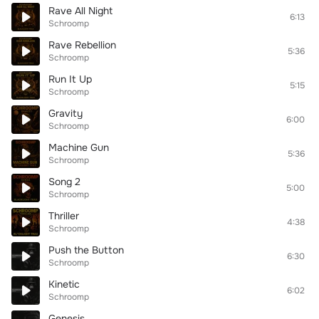
Rave All Night
6:13
Schroomp
Rave Rebellion
5:36
Schroomp
Run It Up
5:15
Schroomp
Gravity
6:00
Schroomp
Machine Gun
5:36
Schroomp
Song 2
5:00
Schroomp
Thriller
4:38
Schroomp
Push the Button
6:30
Schroomp
Kinetic
6:02
Schroomp
Genesis