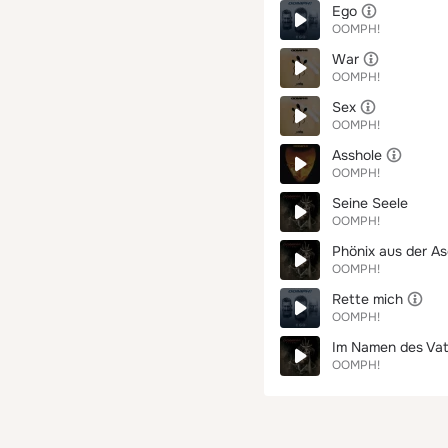
Ego
OOMPH!
War
OOMPH!
Sex
OOMPH!
Asshole
OOMPH!
Seine Seele
OOMPH!
Phönix aus der A
OOMPH!
Rette mich
OOMPH!
Im Namen des Vat
OOMPH!