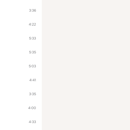
3:36
4:22
5:33
5:35
5:03
4:41
3:35
4:00
4:33