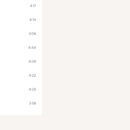
4:17
4:14
3:06
4:44
4:09
4:22
4:25
3:56