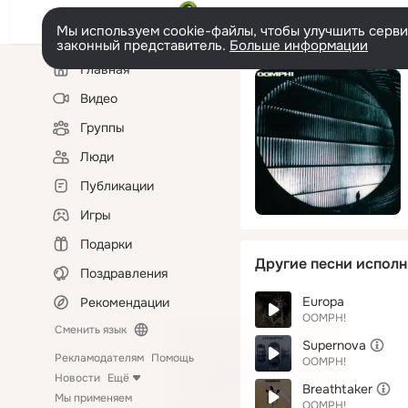
Мы используем cookie-файлы, чтобы улучшить сервис
законный представитель.
Больше информации
Левая
Главная
колонка
Видео
Группы
Люди
Публикации
Игры
Подарки
Другие песни исполн
Поздравления
Europa
Рекомендации
OOMPH!
Сменить язык
Supernova
Рекламодателям
Помощь
OOMPH!
Новости
Ещё
Breathtaker
Мы применяем
OOMPH!