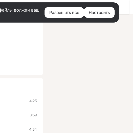
Войти
e-файлы должен ваш
Разрешить все
Настроить
Правая
колонка
4:25
3:59
4:54