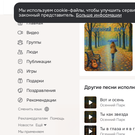
Мы используем cookie-файлы, чтобы улучшить сервис
законный представитель.
Больше информации
Левая
Главная
колонка
Видео
Группы
Люди
Публикации
Игры
Подарки
Другие песни исполн
Поздравления
Вот и осень
Рекомендации
Осенний Парк
Сменить язык
Ты как звезда
Рекламодателям
Помощь
Осенний Парк
Новости
Ещё
Ты в глаза и я в 
Мы применяем
Осенний Парк