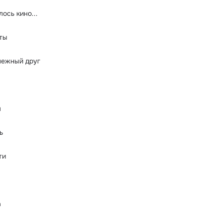
лось кино...
ты
нежный друг
м
ь
ти
а