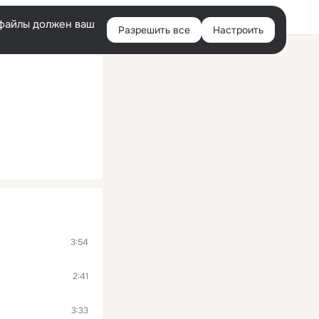
Войти
e-файлы должен ваш
Разрешить все
Настроить
Правая
колонка
3:54
2:41
3:33