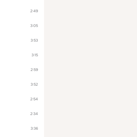
2:49
3:05
3:53
3:15
2:59
3:52
2:54
2:34
3:36