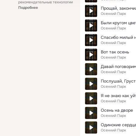
рекомендательные технологии
Подробнее
Прощай, закончи
Осенний Парк
Были кругом цве
Осенний Парк
Спасибо милый 
Осенний Парк
Вот так осень
Осенний Парк
Давай поговори
Осенний Парк
Послушай, Груст
Осенний Парк
Я не знаю как уй
Осенний Парк
Осень на дворе
Осенний Парк
Одинокие сердц
Осенний Парк