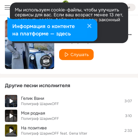
Войти
Мы используем cookie-файлы, чтобы улучшить
сервисы для вас. Если ваш возраст менее 13 лет,
настроить cookie-файлы должен ваш законный
представитель.
Больше информации
Информация о контенте
Гелик Вани (Застольная версия)
Разрешить все
Настроить
на платформе — здесь
Полиграф ШарикOFF
Слушать
Другие песни исполнителя
Гелик Вани
3:07
Полиграф ШарикOFF
Моя родная
3:10
Полиграф ШарикOFF
На позитиве
2:33
Полиграф ШарикOFF
feat.
Gena Viter