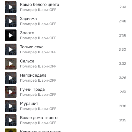
Какао белого цвета
2:41
Полиграф ШарикOFF
Харизма
2:48
Полиграф ШарикOFF
Золото
2:58
Полиграф ШарикOFF
Только секс
3:30
Полиграф ШарикOFF
Сальса
3:32
Полиграф ШарикOFF
Наприседала
3:26
Полиграф ШарикOFF
Гуччи Прада
2:51
Полиграф ШарикOFF
Мурашит
2:38
Полиграф ШарикOFF
Возле дома твоего
3:35
Полиграф ШарикOFF
Криминальное чтиво