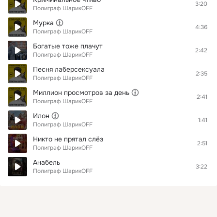
3:20
Полиграф ШарикOFF
Мурка
4:36
Полиграф ШарикOFF
Богатые тоже плачут
2:42
Полиграф ШарикOFF
Песня лаберсексуала
2:35
Полиграф ШарикOFF
Миллион просмотров за день
2:41
Полиграф ШарикOFF
Илон
1:41
Полиграф ШарикOFF
Никто не прятал слёз
2:51
Полиграф ШарикOFF
Анабель
3:22
Полиграф ШарикOFF