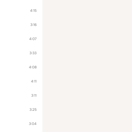
4:15
3:16
4:07
3:33
4:08
4:11
3:11
3:25
3:04