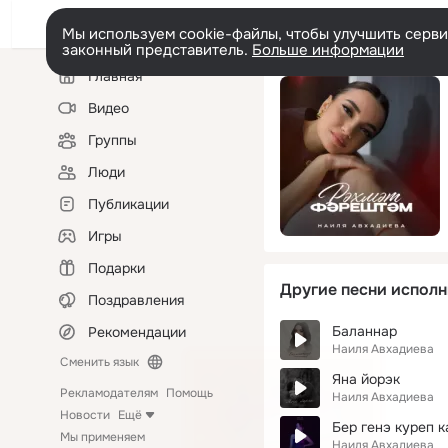
Мы используем cookie-файлы, чтобы улучшить сервис
законный представитель.
Больше информации
Левая
Главная
колонка
Видео
Группы
Люди
Публикации
Игры
Подарки
Другие песни исполн
Поздравления
Баланнар
Рекомендации
Наиля Авхадиева
Сменить язык
Яна йорэк
Рекламодателям
Помощь
Наиля Авхадиева
Новости
Ещё
Бер генэ куреп 
Мы применяем
Наиля Авхадиева