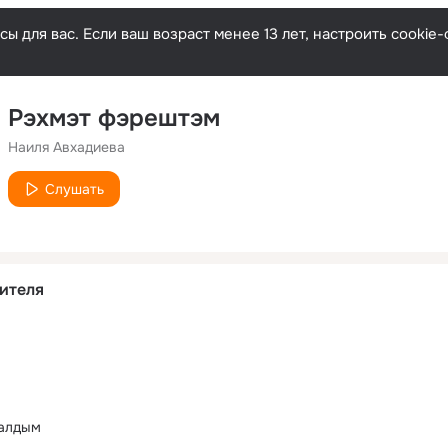
ы для вас. Если ваш возраст менее 13 лет, настроить cooki
Рэхмэт фэрештэм
Наиля Авхадиева
Слушать
ителя
калдым