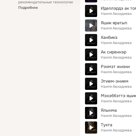
рекомендательные технологии
Подробнее
Иделлэрдэ ак то
Наиля Авхадиева
Яшик яратып
Наиля Авхадиева
Ханбикэ
Наиля Авхадиева
Ак сиреннэр
Наиля Авхадиева
Рэхмэт жизни
Наиля Авхадиева
Этием-энием
Наиля Авхадиева
Мэхэббэттэ яши
Наиля Авхадиева
Ялынма
Наиля Авхадиева
Тукта
Наиля Авхадиева