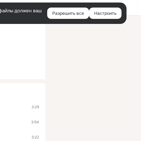
Войти
e-файлы должен ваш
Разрешить все
Настроить
Правая
колонка
3:29
3:54
3:22