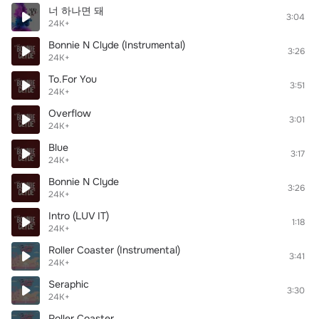
너 하나면 돼
3:04
24K+
Bonnie N Clyde (Instrumental)
3:26
24K+
To.For You
3:51
24K+
Overflow
3:01
24K+
Blue
3:17
24K+
Bonnie N Clyde
3:26
24K+
Intro (LUV IT)
1:18
24K+
Roller Coaster (Instrumental)
3:41
24K+
Seraphic
3:30
24K+
Roller Coaster