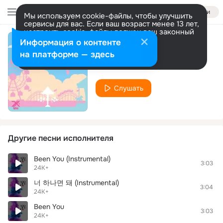
Войти
Мы используем cookie-файлы, чтобы улучшить
сервисы для вас. Если ваш возраст менее 13 лет,
настроить cookie-файлы должен ваш законный
представитель.
Больше информации
Информация о контенте
Secret
Разрешить все
Настроить
на платформе — здесь
24K+
Слушать
Другие песни исполнителя
Been You (Instrumental)
3:03
24K+
너 하나면 돼 (Instrumental)
3:04
24K+
Been You
3:03
24K+