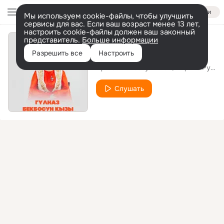
Войти
Мы используем cookie-файлы, чтобы улучшить
сервисы для вас. Если ваш возраст менее 13 лет,
настроить cookie-файлы должен ваш законный
представитель.
Больше информации
Атаганат десеңчи
Разрешить все
Настроить
Гүлназ Бекбосун кызы
Кыргыз Руху фольклордук ансамбли
Слушать