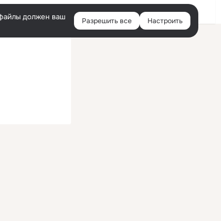
Войти
e-файлы должен ваш
Разрешить все
Настроить
Правая
колонка