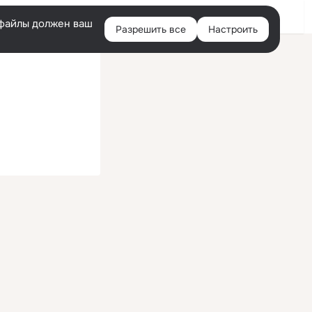
Войти
e-файлы должен ваш
Разрешить все
Настроить
Правая
колонка