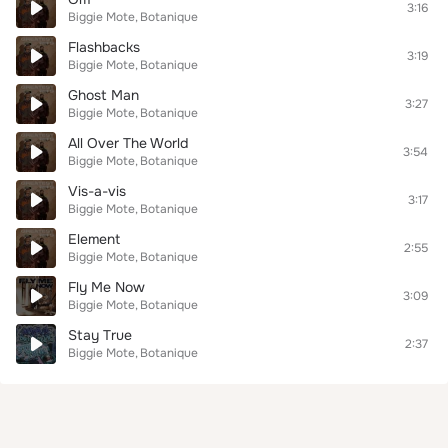
3:16
Biggie Mote
Botanique
Flashbacks
3:19
Biggie Mote
Botanique
Ghost Man
3:27
Biggie Mote
Botanique
All Over The World
3:54
Biggie Mote
Botanique
Vis-a-vis
3:17
Biggie Mote
Botanique
Element
2:55
Biggie Mote
Botanique
Fly Me Now
3:09
Biggie Mote
Botanique
Stay True
2:37
Biggie Mote
Botanique