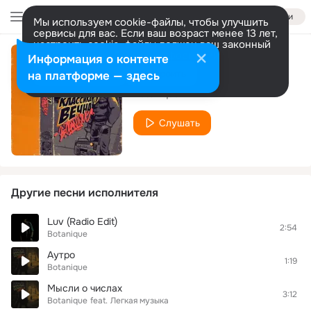
Войти
Мы используем cookie-файлы, чтобы улучшить
сервисы для вас. Если ваш возраст менее 13 лет,
настроить cookie-файлы должен ваш законный
представитель.
Больше информации
Информация о контенте
Каждому своё
Разрешить все
Настроить
на платформе — здесь
Botanique
Слушать
Другие песни исполнителя
Luv (Radio Edit)
2:54
Botanique
Аутро
1:19
Botanique
Мысли о числах
3:12
Botanique
feat.
Легкая музыка