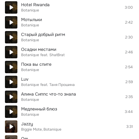
Hotel Rwanda
3:00
Botanique
Мотыльки
2:42
Botanique
Старый добрый ритм
2:30
Botanique
Осадки местами
2:46
Botanique
feat.
ShatBrat
Пока вы спите
2:54
Botanique
Luv
2:59
Botanique
feat.
Таня Прошина
Алина Сиппс что-то знала
2:35
Botanique
Медленный блюз
3:44
Botanique
Jazzy
3:31
Biggie Mote
Botanique
Om