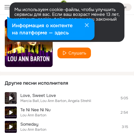
Войти
Мы используем cookie-файлы, чтобы улучшить
сервисы для вас. Если ваш возраст менее 13 лет,
настроить cookie-файлы должен ваш законный
представитель.
Больше информации
Информация о контенте
Young & Dumb
Разрешить все
Настроить
на платформе — здесь
Lou Ann Barton
Слушать
Другие песни исполнителя
Love, Sweet Love
5:05
Marcia Ball
Lou Ann Barton
Angela Strehli
Te Ni Nee Ni Nu
2:54
Lou Ann Barton
Someday
3:15
Lou Ann Barton