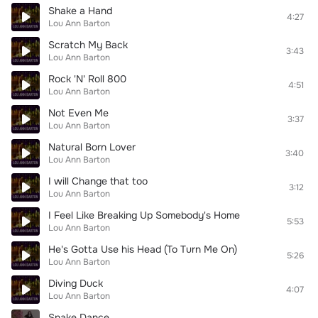
Shake a Hand
4:27
Lou Ann Barton
Scratch My Back
3:43
Lou Ann Barton
Rock 'N' Roll 800
4:51
Lou Ann Barton
Not Even Me
3:37
Lou Ann Barton
Natural Born Lover
3:40
Lou Ann Barton
I will Change that too
3:12
Lou Ann Barton
I Feel Like Breaking Up Somebody's Home
5:53
Lou Ann Barton
He's Gotta Use his Head (To Turn Me On)
5:26
Lou Ann Barton
Diving Duck
4:07
Lou Ann Barton
Snake Dance