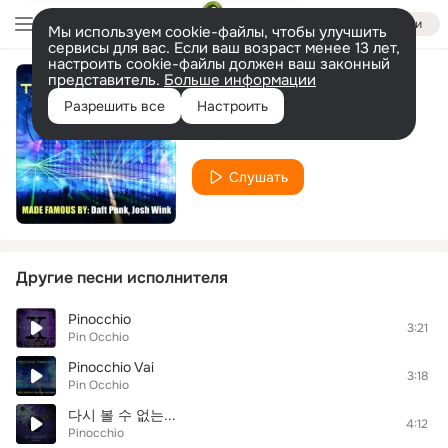
Войти
Мы используем cookie-файлы, чтобы улучшить
сервисы для вас. Если ваш возраст менее 13 лет,
настроить cookie-файлы должен ваш законный
представитель.
Больше информации
Pin Occhio
Разрешить все
Настроить
Pin Occhio
Слушать
Другие песни исполнителя
Pinocchio
3:21
Pin Occhio
Pinocchio Vai
3:18
Pin Occhio
다시 볼 수 없는...
4:12
Pinocchio