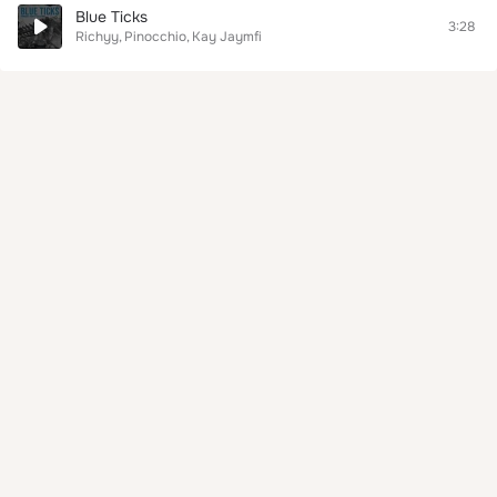
Blue Ticks
3:28
Richyy
Pinocchio
Kay Jaymfi