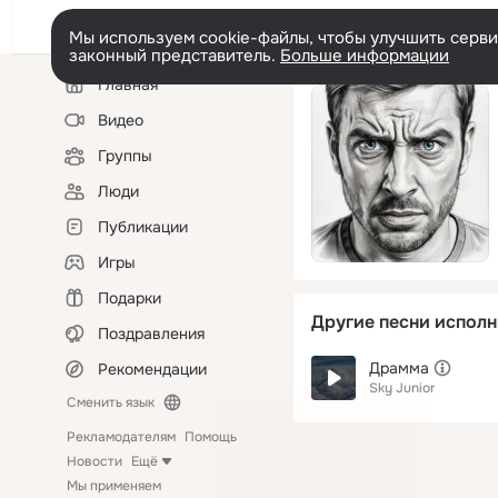
Мы используем cookie-файлы, чтобы улучшить сервис
законный представитель.
Больше информации
Левая
Главная
колонка
Видео
Группы
Люди
Публикации
Игры
Подарки
Другие песни исполн
Поздравления
Драмма
Рекомендации
Sky Junior
Сменить язык
Рекламодателям
Помощь
Новости
Ещё
Мы применяем