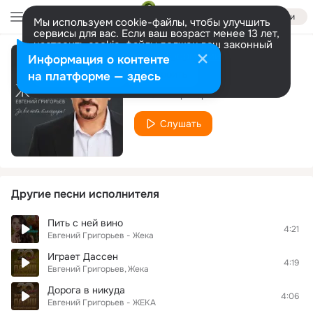
Войти
Мы используем cookie-файлы, чтобы улучшить
сервисы для вас. Если ваш возраст менее 13 лет,
настроить cookie-файлы должен ваш законный
представитель.
Больше информации
Информация о контенте
Вымолю тебя
Разрешить все
Настроить
на платформе — здесь
Евгений Григорьев - ЖЕКА
Слушать
Другие песни исполнителя
Пить с ней вино
4:21
Евгений Григорьев - Жека
Играет Дассен
4:19
Евгений Григорьев
Жека
Дорога в никуда
4:06
Евгений Григорьев - ЖЕКА