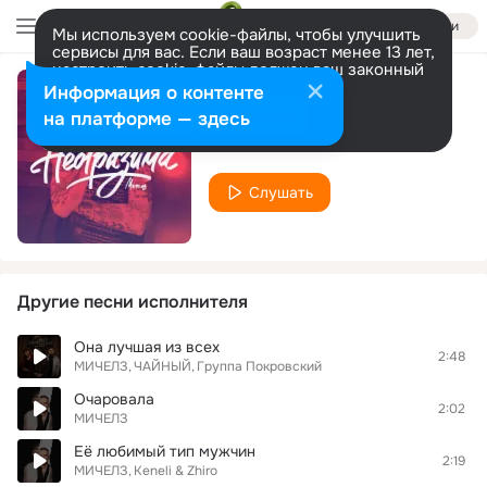
Войти
Мы используем cookie-файлы, чтобы улучшить
сервисы для вас. Если ваш возраст менее 13 лет,
настроить cookie-файлы должен ваш законный
представитель.
Больше информации
Информация о контенте
Неотразима
Разрешить все
Настроить
на платформе — здесь
МИЧЕЛЗ
Слушать
Другие песни исполнителя
Она лучшая из всех
2:48
МИЧЕЛЗ
ЧАЙНЫЙ
Группа Покровский
Очаровала
2:02
МИЧЕЛЗ
Её любимый тип мужчин
2:19
МИЧЕЛЗ
Keneli & Zhiro