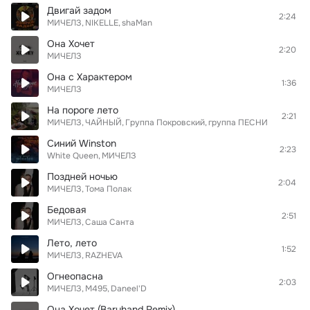
Двигай задом
2:24
МИЧЕЛЗ
NIKELLE
shaMan
Она Хочет
2:20
МИЧЕЛЗ
Она с Характером
1:36
МИЧЕЛЗ
На пороге лето
2:21
МИЧЕЛЗ
ЧАЙНЫЙ
Группа Покровский
группа ПЕСНИ
Синий Winston
2:23
White Queen
МИЧЕЛЗ
Поздней ночью
2:04
МИЧЕЛЗ
Тома Полак
Бедовая
2:51
МИЧЕЛЗ
Саша Санта
Лето, лето
1:52
МИЧЕЛЗ
RAZHEVA
Огнеопасна
2:03
МИЧЕЛЗ
M495
Daneel'D
Она Хочет (Baryhand Remix)