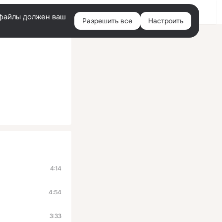
Войти
e-файлы должен ваш
Разрешить все
Настроить
Правая
колонка
4:14
4:54
3:33