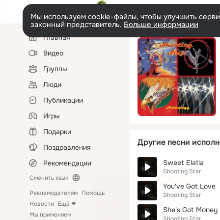
Мы используем cookie-файлы, чтобы улучшить сервис
законный представитель.
Больше информации
Левая
Главная
колонка
Видео
Группы
Люди
Публикации
Игры
Подарки
Другие песни исполн
Поздравления
Sweet Elatia
Рекомендации
Shooting Star
Сменить язык
You've Got Love
Рекламодателям
Помощь
Shooting Star
Новости
Ещё
She's Got Money
Мы применяем
Shooting Star