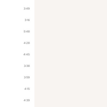
3:49
3:16
5:48
4:28
4:45
3:38
3:59
4:15
4:39