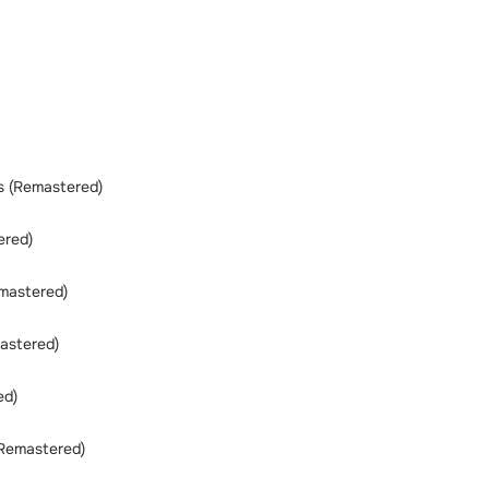
ts (Remastered)
ered)
mastered)
astered)
ed)
Remastered)