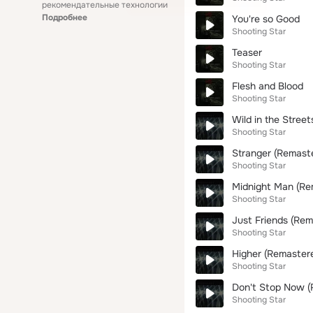
рекомендательные технологии
Подробнее
You're so Good
Shooting Star
Teaser
Shooting Star
Flesh and Blood
Shooting Star
Wild in the Stree
Shooting Star
Stranger (Remast
Shooting Star
Midnight Man (Re
Shooting Star
Just Friends (Rem
Shooting Star
Higher (Remaster
Shooting Star
Don't Stop Now (
Shooting Star