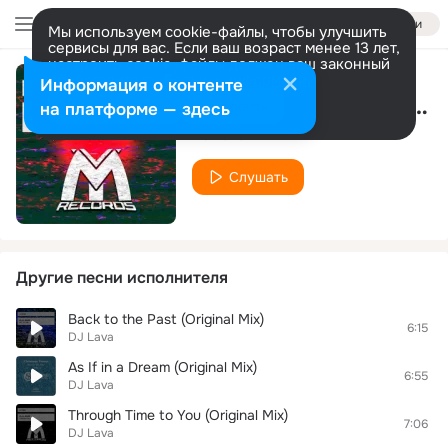
Войти
Мы используем cookie-файлы, чтобы улучшить
сервисы для вас. Если ваш возраст менее 13 лет,
настроить cookie-файлы должен ваш законный
представитель.
Больше информации
Информация о контенте
The Inevitability (Original Mix)
Разрешить все
Настроить
на платформе — здесь
DJ Lava
Слушать
Другие песни исполнителя
Back to the Past (Original Mix)
6:15
DJ Lava
As If in a Dream (Original Mix)
6:55
DJ Lava
Through Time to You (Original Mix)
7:06
DJ Lava