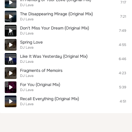
7:17
DJ Lava
The Disappearing Mirage (Original Mix)
7:21
DJ Lava
Don't Miss Your Dream (Original Mix)
7:49
DJ Lava
Spring Love
4:55
DJ Lava
Like It Was Yesterday (Original Mix)
6:46
DJ Lava
Fragments of Memoirs
4:23
DJ Lava
For You (Original Mix)
5:39
DJ Lava
Recall Everything (Original Mix)
4:51
DJ Lava