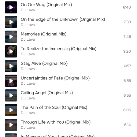
On Our Way (Original Mix)
6:40
DJ Lava
On the Edge of the Unknown (Original Mix)
7:33
DJ Lava
Memories (Original Mix)
7:46
DJ Lava
To Realize the Immensity (Original Mix)
9:20
DJ Lava
Stay Alive (Original Mix)
6:57
DJ Lava
Uncertainties of Fate (Original Mix)
6:55
DJ Lava
Calling Angel (Original Mix)
6:55
DJ Lava
The Pain of the Soul (Original Mix)
6:05
DJ Lava
Through Life with You (Original Mix)
6:14
DJ Lava
In Memory of Your Love (Original Mix)