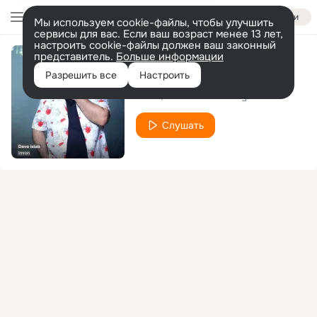
Войти
Мы используем cookie-файлы, чтобы улучшить
сервисы для вас. Если ваш возраст менее 13 лет,
настроить cookie-файлы должен ваш законный
представитель.
Больше информации
Bu oqshom
Разрешить все
Настроить
imron
Milena Madmusayeva
Слушать