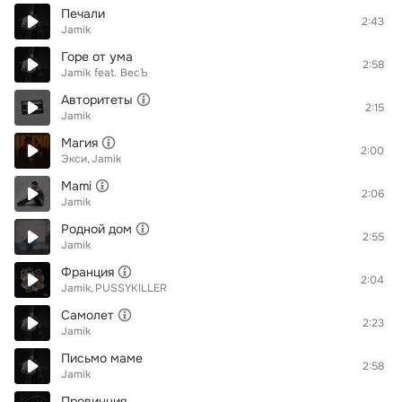
Печали
2:43
Jamik
Горе от ума
2:58
Jamik
feat.
ВесЪ
Авторитеты
2:15
Jamik
Магия
2:00
Экси
Jamik
Mami
2:06
Jamik
Родной дом
2:55
Jamik
Франция
2:04
Jamik
PUSSYKILLER
Самолет
2:23
Jamik
Письмо маме
2:58
Jamik
Провинция