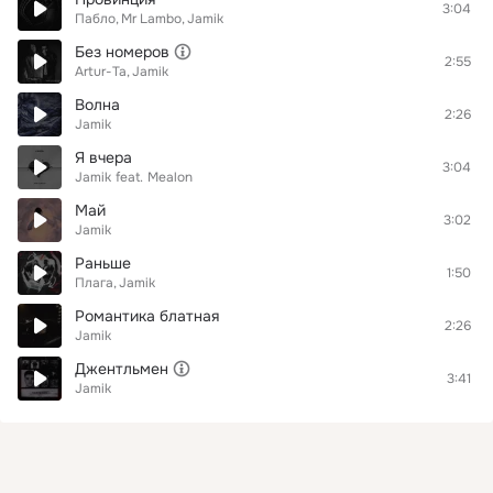
3:04
Пабло
Mr Lambo
Jamik
Без номеров
2:55
Artur-Ta
Jamik
Волна
2:26
Jamik
Я вчера
3:04
Jamik
feat.
Mealon
Май
3:02
Jamik
Раньше
1:50
Плага
Jamik
Романтика блатная
2:26
Jamik
Джентльмен
3:41
Jamik