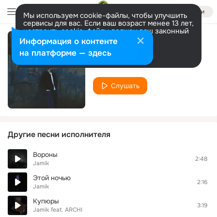
Войти
Мы используем cookie-файлы, чтобы улучшить
сервисы для вас. Если ваш возраст менее 13 лет,
настроить cookie-файлы должен ваш законный
представитель.
Больше информации
Информация о контенте
4334
Разрешить все
Настроить
на платформе — здесь
Jamik
Слушать
Другие песни исполнителя
Вороны
2:48
Jamik
Этой ночью
2:16
Jamik
Купюры
3:19
Jamik
feat.
ARCHI