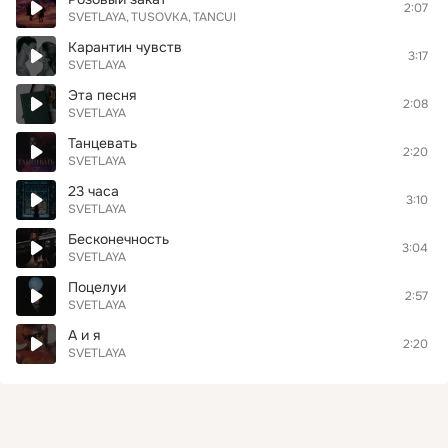
2:07
SVETLAYA
TUSOVKA
TANCUI
Карантин чувств
3:17
SVETLAYA
Эта песня
2:08
SVETLAYA
Танцевать
2:20
SVETLAYA
23 часа
3:10
SVETLAYA
Бесконечность
3:04
SVETLAYA
Поцелуи
2:57
SVETLAYA
А и я
2:20
SVETLAYA