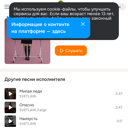
Войти
Мы используем cookie-файлы, чтобы улучшить
сервисы для вас. Если ваш возраст менее 13 лет,
настроить cookie-файлы должен ваш законный
представитель.
Больше информации
Информация о контенте
Почему?!
Разрешить все
Настроить
на платформе — здесь
SVETLAYA
Слушать
Другие песни исполнителя
Милая леди
2:47
SVETLAYA
Опасно
2:47
SVETLAYA
Fargo
Наизусть
3:17
SVETLAYA