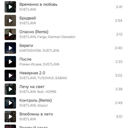
Временно в любовь
2:41
SVETLAYA
Бродвей
2:54
SVETLAYA
Опасно (Remix)
2:13
SVETLAYA
Fargo
German Geraskin
Береги
2:40
KARTASHOW
SVETLAYA
После
2:33
Роман Исаев
SVETLAYA
Неверная 2.0
3:02
SVETLAYA
TUSOVKA
SABAN
Лечу на свет
2:39
SVETLAYA
feat.
HOMIE
Контроль (Remix)
2:49
SVETLAYA
Glazur
Влюблены в лето
3:01
SVETLAYA
Розовый закат