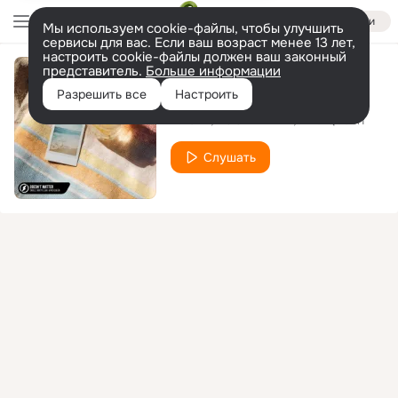
Войти
Мы используем cookie-файлы, чтобы улучшить
сервисы для вас. Если ваш возраст менее 13 лет,
настроить cookie-файлы должен ваш законный
представитель.
Больше информации
Doesn’t Matter
Разрешить все
Настроить
DRULZ
BOOTY LEAK
Afro Queen
Слушать