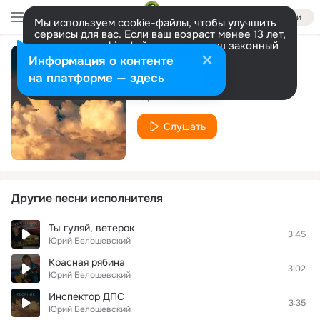
Войти
Мы используем cookie-файлы, чтобы улучшить
сервисы для вас. Если ваш возраст менее 13 лет,
настроить cookie-файлы должен ваш законный
представитель.
Больше информации
Информация о контенте
Старый друг
Разрешить все
Настроить
на платформе — здесь
Юрий Белошевский
Слушать
Другие песни исполнителя
Ты гуляй, ветерок
3:45
Юрий Белошевский
Красная рябина
3:02
Юрий Белошевский
Инспектор ДПС
3:35
Юрий Белошевский