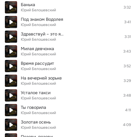
Банька
3:32
Юрий Белошевский
Под знаком Водолея
3:41
Юрий Белошевский
Здравствуй – это я…
3:31
Юрий Белошевский
Милая девчонка
3:43
Юрий Белошевский
Время рассудит
3:52
Юрий Белошевский
На вечерней зорьке
3:29
Юрий Белошевский
Усталое такси
3:48
Юрий Белошевский
Ты говорила
4:11
Юрий Белошевский
Золотая осень
4:09
Юрий Белошевский
Позови, позови