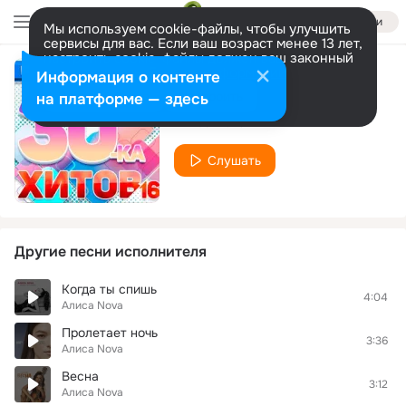
Войти
Мы используем cookie-файлы, чтобы улучшить
сервисы для вас. Если ваш возраст менее 13 лет,
настроить cookie-файлы должен ваш законный
представитель.
Больше информации
Информация о контенте
Танцуй
Разрешить все
Настроить
на платформе — здесь
Алиса Nova
Слушать
Другие песни исполнителя
Когда ты спишь
4:04
Алиса Nova
Пролетает ночь
3:36
Алиса Nova
Весна
3:12
Алиса Nova