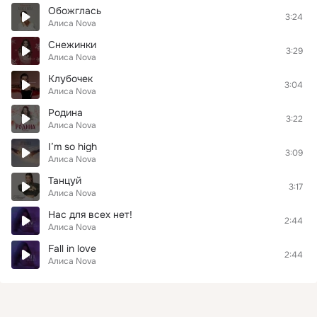
Обожглась
3:24
Алиса Nova
Снежинки
3:29
Алиса Nova
Клубочек
3:04
Алиса Nova
Родина
3:22
Алиса Nova
I’m so high
3:09
Алиса Nova
Танцуй
3:17
Алиса Nova
Нас для всех нет!
2:44
Алиса Nova
Fall in love
2:44
Алиса Nova