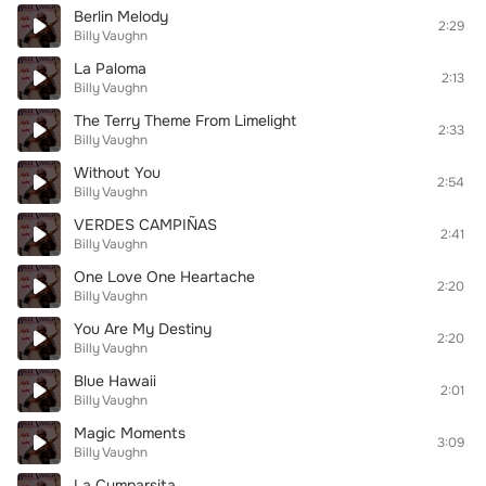
Berlin Melody
2:29
Billy Vaughn
La Paloma
2:13
Billy Vaughn
The Terry Theme From Limelight
2:33
Billy Vaughn
Without You
2:54
Billy Vaughn
VERDES CAMPIÑAS
2:41
Billy Vaughn
One Love One Heartache
2:20
Billy Vaughn
You Are My Destiny
2:20
Billy Vaughn
Blue Hawaii
2:01
Billy Vaughn
Magic Moments
3:09
Billy Vaughn
La Cumparsita