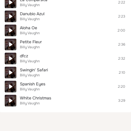
2:22
Billy Vaughn
Danubio Azul
2:23
Billy Vaughn
Aloha Oe
2:00
Billy Vaughn
Petite Fleur
2:36
Billy Vaughn
dfcz
2:32
Billy Vaughn
Swingin' Safari
2:10
Billy Vaughn
Spanish Eyes
2:20
Billy Vaughn
White Christmas
3:29
Billy Vaughn