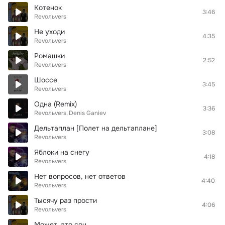
Котенок
3:46
Revoльvers
Не уходи
4:35
Revoльvers
Ромашки
2:52
Revoльvers
Шоссе
3:45
Revoльvers
Одна (Remix)
3:36
Revoльvers
Denis Ganiev
Дельтаплан [Полет на дельтаплане]
3:08
Revoльvers
Яблоки на снегу
4:18
Revoльvers
Нет вопросов, нет ответов
4:40
Revoльvers
Тысячу раз прости
4:06
Revoльvers
Может, это сон