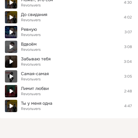
4:30
Revoльvers
До свидания
4:02
Revoльvers
Ревную
3:07
Revoльvers
Вдвоём
3:08
Revoльvers
Забываю тебя
3:04
Revoльvers
Самая-самая
3:05
Revoльvers
Лимит любви
2:48
Revoльvers
Ты у меня одна
4:47
Revoльvers