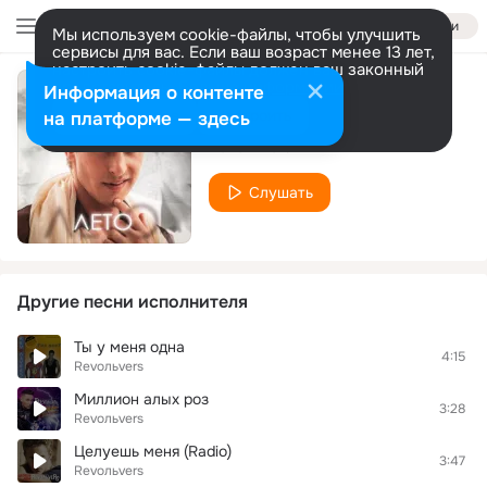
Войти
Мы используем cookie-файлы, чтобы улучшить
сервисы для вас. Если ваш возраст менее 13 лет,
настроить cookie-файлы должен ваш законный
представитель.
Больше информации
Информация о контенте
Лето
Разрешить все
Настроить
на платформе — здесь
Revoльvers
Слушать
Другие песни исполнителя
Ты у меня одна
4:15
Revoльvers
Миллион алых роз
3:28
Revoльvers
Целуешь меня (Radio)
3:47
Revoльvers