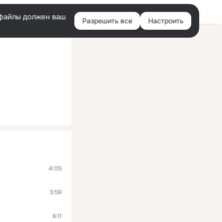
Войти
e-файлы должен ваш
Разрешить все
Настроить
Правая
колонка
4:05
3:59
6:11