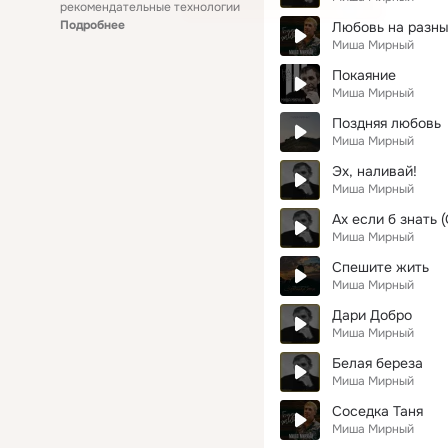
рекомендательные технологии
Подробнее
Любовь на разны
Миша Мирный
Покаяние
Миша Мирный
Поздняя любовь
Миша Мирный
Эх, наливай!
Миша Мирный
Ах если б знать 
Миша Мирный
Спешите жить
Миша Мирный
Дари Добро
Миша Мирный
Белая береза
Миша Мирный
Соседка Таня
Миша Мирный