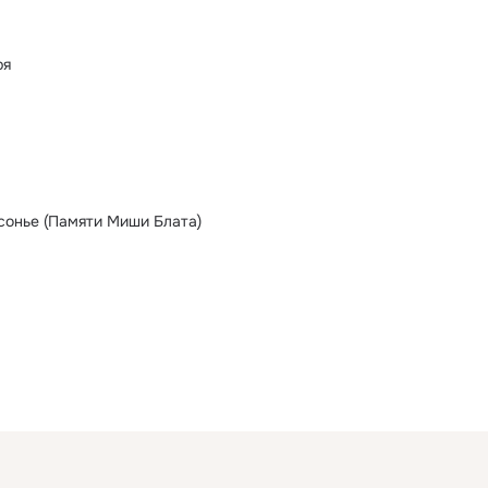
ря
сонье (Памяти Миши Блата)