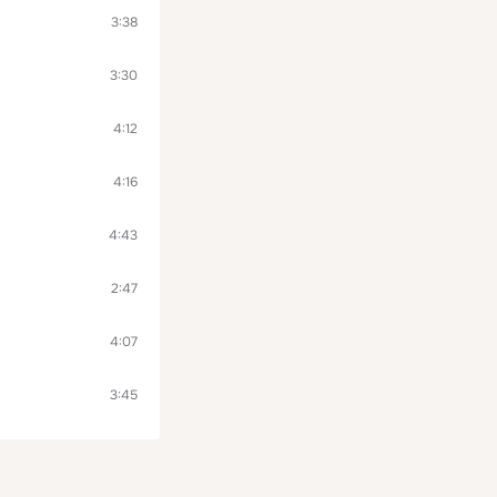
3:38
3:30
4:12
4:16
4:43
2:47
4:07
3:45