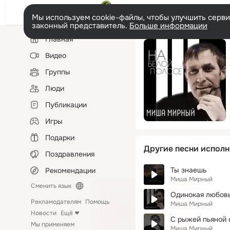
Мы используем cookie-файлы, чтобы улучшить сервис
законный представитель.
Больше информации
Левая
Главная
колонка
Видео
Группы
Люди
Публикации
Игры
Подарки
Другие песни исполн
Поздравления
Ты знаешь
Рекомендации
Миша Мирный
Сменить язык
Одинокая любов
Рекламодателям
Помощь
Миша Мирный
Новости
Ещё
С рыжей пьяной
Мы применяем
Миша Мирный