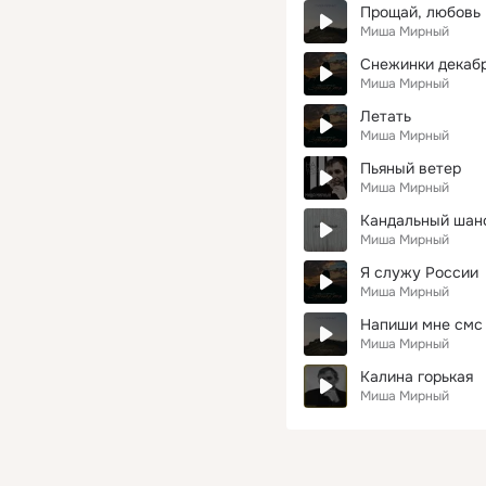
Прощай, любовь
Миша Мирный
Снежинки декаб
Миша Мирный
Летать
Миша Мирный
Пьяный ветер
Миша Мирный
Кандальный шан
Миша Мирный
Я служу России
Миша Мирный
Напиши мне смс
Миша Мирный
Калина горькая
Миша Мирный