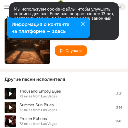
Войти
Мы используем cookie-файлы, чтобы улучшить
сервисы для вас. Если ваш возраст менее 13 лет,
настроить cookie-файлы должен ваш законный
представитель.
Больше информации
Информация о контенте
Towards the light
Разрешить все
Настроить
на платформе — здесь
72 miles from Las Vegas
Слушать
Другие песни исполнителя
Thousand Empty Eyes
3:31
72 miles from Las Vegas
Summer Sun Blues
3:14
72 miles from Las Vegas
Frozen Echoes
3:46
72 miles from Las Vegas