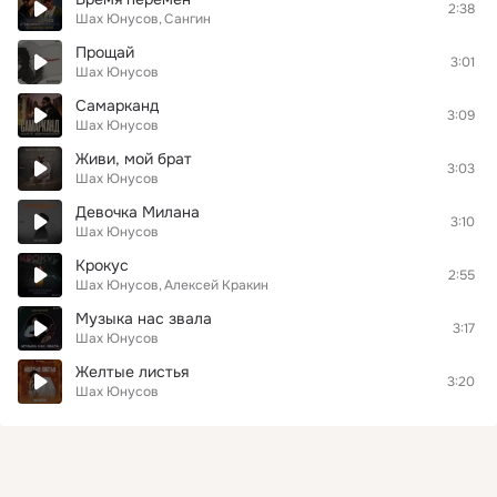
2:38
Шах Юнусов
Сангин
Прощай
3:01
Шах Юнусов
Самарканд
3:09
Шах Юнусов
Живи, мой брат
3:03
Шах Юнусов
Девочка Милана
3:10
Шах Юнусов
Крокус
2:55
Шах Юнусов
Алексей Кракин
Музыка нас звала
3:17
Шах Юнусов
Желтые листья
3:20
Шах Юнусов