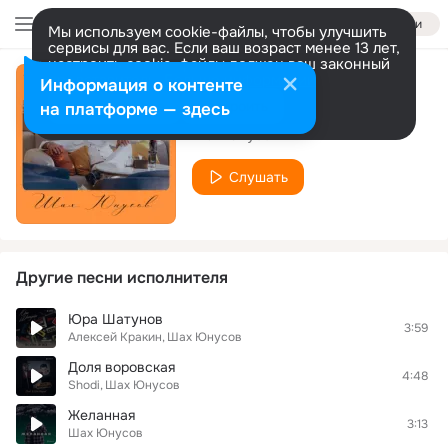
Войти
Мы используем cookie-файлы, чтобы улучшить
сервисы для вас. Если ваш возраст менее 13 лет,
настроить cookie-файлы должен ваш законный
представитель.
Больше информации
Информация о контенте
А мне так хорошо
Разрешить все
Настроить
на платформе — здесь
Шах Юнусов
Слушать
Другие песни исполнителя
Юра Шатунов
3:59
Алексей Кракин
Шах Юнусов
Доля воровская
4:48
Shodi
Шах Юнусов
Желанная
3:13
Шах Юнусов