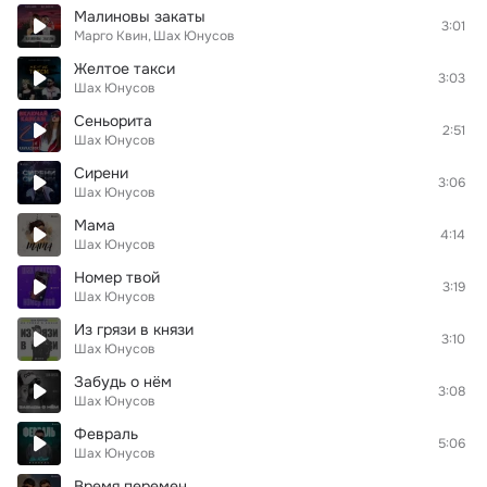
Малиновы закаты
3:01
Марго Квин
Шах Юнусов
Желтое такси
3:03
Шах Юнусов
Сеньорита
2:51
Шах Юнусов
Сирени
3:06
Шах Юнусов
Мама
4:14
Шах Юнусов
Номер твой
3:19
Шах Юнусов
Из грязи в князи
3:10
Шах Юнусов
Забудь о нём
3:08
Шах Юнусов
Февраль
5:06
Шах Юнусов
Время перемен